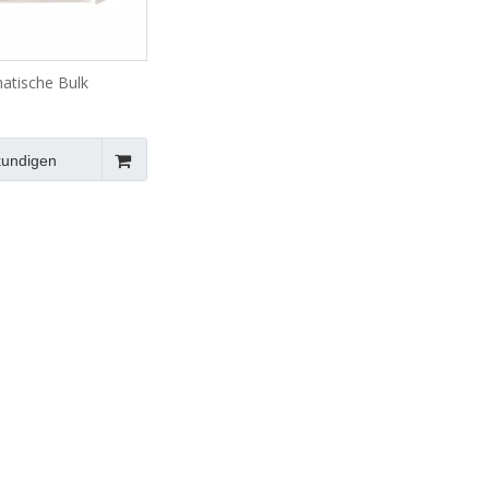
atische Bulk
packungsmaschine
kundigen