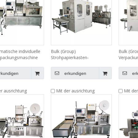
matische individuelle
Bulk (Group)
Bulk (Gro
rpackungsmaschine
Strohpapierkasten-
Verpacku
Verpackungsmaschine LG-56S
(für ohne
für eingewickelte Strohhalm
rkundigen
erkundigen
er
er ausrichtung
Mit der ausrichtung
Mit de