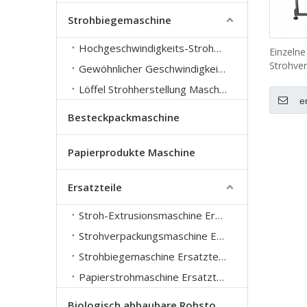
Strohbiegemaschine
Hochgeschwindigkeits-Strohbiegemaschine
Einzelne
Strohve
Gewöhnlicher Geschwindigkeitsstrohbiegemaschine
LG-51ys
Löffel Strohherstellung Maschine
e
Besteckpackmaschine
Papierprodukte Maschine
Ersatzteile
Stroh-Extrusionsmaschine Ersatzteile
Strohverpackungsmaschine Ersatzteile
Strohbiegemaschine Ersatzteile
Papierstrohmaschine Ersatzteile
Biologisch abbaubare Rohstoffe