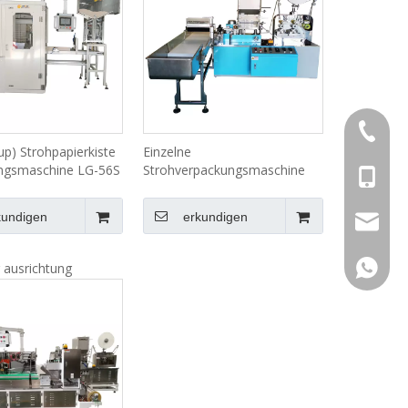
+ 86-57
up) Strohpapierkiste
Einzelne
ngsmaschine LG-56S
Strohverpackungsmaschine
+ 86-13
 Packungsstroh)
LG-51Y
kundigen
erkundigen
sales@h
+ 86-13
r ausrichtung