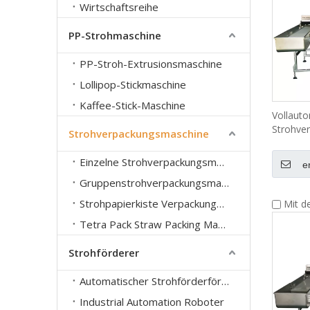
Wirtschaftsreihe
PP-Strohmaschine
PP-Stroh-Extrusionsmaschine
Lollipop-Stickmaschine
Kaffee-Stick-Maschine
Vollauto
Strohve
Strohverpackungsmaschine
LG-58Ys
Einzelne Strohverpackungsmaschine
e
Gruppenstrohverpackungsmaschine
Strohpapierkiste Verpackungsmaschine
Mit d
Tetra Pack Straw Packing Machine
Strohförderer
Automatischer Strohförderförderer
Industrial Automation Roboter