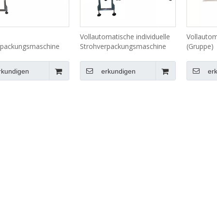
Vollautomatische individuelle
Vollautom
rpackungsmaschine
Strohverpackungsmaschine
(Gruppe)
LG-58s
Strohver
LG-52EB
rkundigen
erkundigen
er