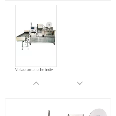
Vollautomatische individuelle Strohverpackungsmaschine LG-58Ys