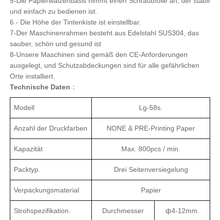
5-Die Papierwalzenbasis nimmt einen Schraubfolie an, der stabil
und einfach zu bedienen ist.
6 - Die Höhe der Tintenkiste ist einstellbar.
7-Der Maschinenrahmen besteht aus Edelstahl SUS304, das
sauber, schön und gesund ist
8-Unsere Maschinen sind gemäß den CE-Anforderungen
ausgelegt, und Schutzabdeckungen sind für alle gefährlichen
Orte installiert.
Technische Daten
：
Modell
Lg-58s.
Anzahl der Druckfarben
NONE & PRE-Printing Paper
Kapazität
Max. 800pcs / min.
Packtyp.
Drei Seitenversiegelung
Verpackungsmaterial
Papier
Strohspezifikation.
Durchmesser
ф4-12mm.