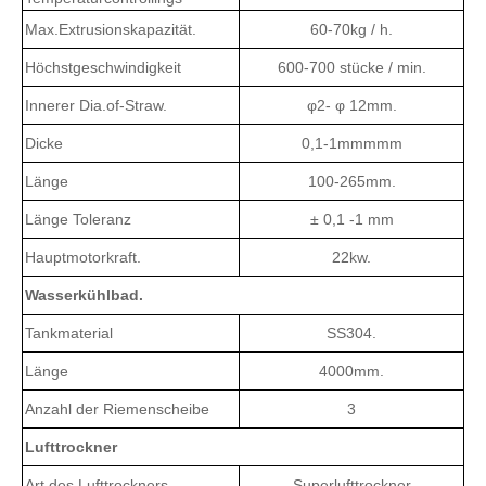
Innerer Dia.of-Straw.
φ2- φ 12mm.
Dicke
0,1-1mmmmm
Länge
100-265mm.
Länge Toleranz
± 0,1 -1 mm
Hauptmotorkraft.
22kw.
Wasserkühlbad.
Tankmaterial
SS304.
Länge
4000mm.
Anzahl der Riemenscheibe
3
Lufttrockner
Art des Lufttrockners
Superlufttrockner
Anzahl der Lufttrockner
1