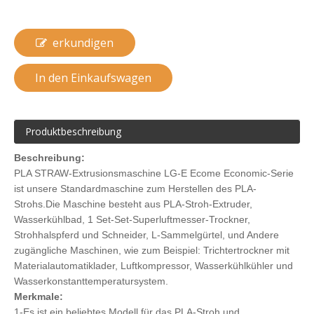
In den Einkaufswagen
Produktbeschreibung
Beschreibung:
PLA STRAW-Extrusionsmaschine LG-E Ecome Economic-Serie
ist unsere Standardmaschine zum Herstellen des PLA-
Strohs.Die Maschine besteht aus PLA-Stroh-Extruder,
Wasserkühlbad, 1 Set-Set-Superluftmesser-Trockner,
Strohhalspferd und Schneider, L-Sammelgürtel, und Andere
zugängliche Maschinen, wie zum Beispiel: Trichtertrockner mit
Materialautomatiklader, Luftkompressor, Wasserkühlkühler und
Wasserkonstanttemperatursystem.
Merkmale:
1-Es ist ein beliebtes Modell für das PLA-Stroh und
kostengünstiger.
Das 2-Wasser-konstante Temperatursystem macht die Qualität
von PLA-Strohhalm.