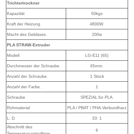
Kraft der Heizung.
4800W.
Macht des Gebläses.
200w
PLA STRAW-Extruder
Modell
LG-E11 (65)
Durchmesser der Schraube.
65mm.
Anzahl der Schraube.
1 Stück
Anzahl der Farbe.
1
Schraube
SPEZIAL für PLA.
Rohmaterial
PLA / PBAT / PHA-Verbundharz
L: D.
33: 1
Abschnitt des
6
Temperaturcontrollings
Max.Extrusionskapazität.
60-70kg / h.
Höchstgeschwindigkeit
600-700 stücke / min.