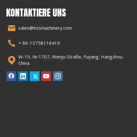
Wir haben einen eigenen Hersteller: Hangzhou länger Machinery
Co., Ltd. (Marke: Newtech)
Mehr anzeigen>
Schnelle Links
KONTAKTIERE UNS
sales@hzsmachinery.com
+ 86-13758116419
W-15, Nr.1707, Wenju-Straße, Fuyang, Hangzhou,
China.