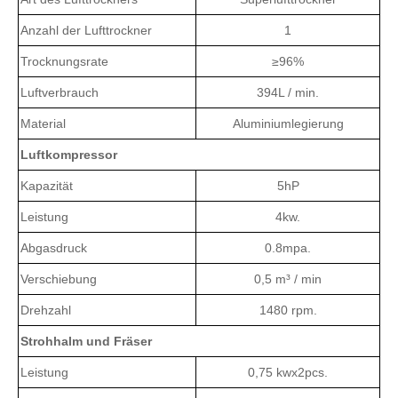
Trocknungsrate
≥96%
Luftverbrauch
394L / min.
Material
Aluminiumlegierung
Luftkompressor
Kapazität
5hP
Leistung
4kw.
Abgasdruck
0.8mpa.
Verschiebung
0,5 m³ / min
Drehzahl
1480 rpm.
Strohhalm und Fräser
Leistung
0,75 kwx2pcs.
Schneidgeschwindigkeit
> 750pcs / min.
Schneidende
90/90, 90/60.