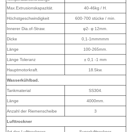
Max.Extrusionskapazität.
40-46kg / H.
Höchstgeschwindigkeit
600-700 stücke / min.
Innerer Dia.of-Straw.
φ2- φ 12mm.
Dicke
0,1-1mmmmm
Länge
100-265mm.
Länge Toleranz
± 0,1 -1 mm
Hauptmotorkraft.
18.5kw.
Wasserkühlbad.
Tankmaterial
SS304.
Länge
4000mm.
Anzahl der Riemenscheibe
3
Lufttrockner
Art des Lufttrockners
Superlufttrockner