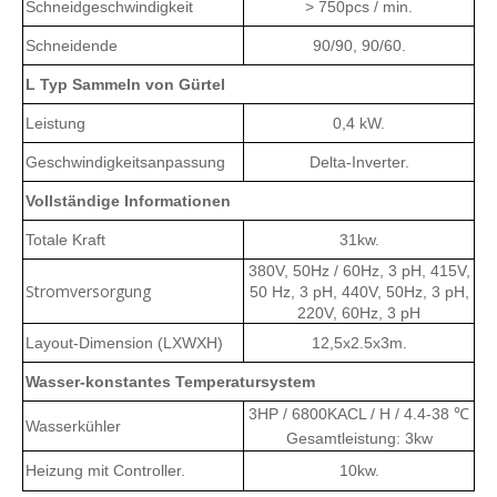
Schneidgeschwindigkeit
> 750pcs / min.
Schneidende
90/90, 90/60.
L Typ Sammeln von Gürtel
Leistung
0,4 kW.
Geschwindigkeitsanpassung
Delta-Inverter.
Vollständige Informationen
Totale Kraft
31kw.
380V, 50Hz / 60Hz, 3 pH, 415V,
Stromversorgung
50 Hz, 3 pH, 440V, 50Hz, 3 pH,
220V, 60Hz, 3 pH
Layout-Dimension (LXWXH)
12,5x2.5x3m.
Wasser-konstantes Temperatursystem
3HP / 6800KACL / H / 4.4-38 ℃
Wasserkühler
Gesamtleistung: 3kw
Heizung mit Controller.
10kw.