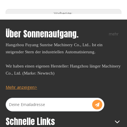
Vorherige:
Nächste:
Über Sonnenaufgang.
mehr
PLA STRAW-Extrusionsmaschine LG-E11 (55)
Hangzhou Fuyang Sunrise Machinery Co., Ltd.. Ist ein
Wirtschaftsreihe
steigender Stern der industriellen Automatisierung.
PLA STRAW MAKING Machine
PLA STRAW-Extruder
Wir haben einen eigenen Hersteller: Hangzhou länger Machinery
PBAT-Stroh-Extrusionsmaschine
Co., Ltd. (Marke: Newtech)
PHA STRAW-Extrusionsmaschine
Mehr anzeigen>
Biologisch abbaubare Strohmaschine
Schnelle Links