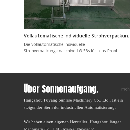
Vollautomatische individuelle 
Die vollautomatische individuelle
Strohverpackungsmaschine LG-58s löst das Probl...
Über Sonnenaufgang.
meh
Hangzhou Fuyang Sunrise Machinery Co., Ltd.. Ist ein
steigender Stern der industriellen Automatisierung.
Wir haben einen eigenen Hersteller: Hangzhou länger
Machinery Co., Ltd. (Marke: Newtech)