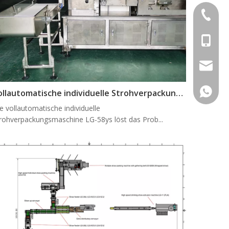
+ 86-57
+ 86-13
sales@h
+ 86-13
Vollautomatische individuelle Strohverpackungsmaschine LG-58Ys
e vollautomatische individuelle
rohverpackungsmaschine LG-58ys löst das Prob...