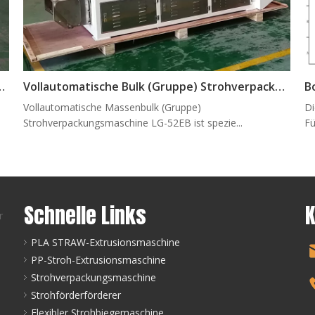
Strohverpackungsmaschine LG-58s
Vollautomatische Bulk (Gruppe) Strohverpackungsmaschine LG-52EB
Vollautomatische Massenbulk (Gruppe)
Di
Strohverpackungsmaschine LG-52EB ist spezie...
Fü
Schnelle Links
K
r
PLA STRAW-Extrusionsmaschine
PP-Stroh-Extrusionsmaschine
Strohverpackungsmaschine
Strohförderförderer
Flexibler Strohbiegemaschine